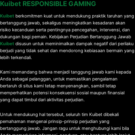
Kuibet RESPONSIBLE GAMING
Kuibet
berkomitmen kuat untuk mendukung praktik taruhan yang
bertanggung jawab, sekaligus meningkatkan kesadaran akan
risiko kecanduan serta pentingnya pencegahan, intervensi, dan
dukungan bagi pemain. Kebijakan Perjudian Bertanggung Jawab
Kuibet
disusun untuk meminimalkan dampak negatif dari perilaku
berjudi yang tidak sehat dan mendorong kebiasaan bermain yang
lebih terkendali.
Kami memandang bahwa menjadi tanggung jawab kami kepada
Anda sebagai pelanggan, untuk memastikan pengalaman
bertaruh di situs kami tetap menyenangkan, sambil tetap
memperhatikan potensi konsekuensi sosial maupun finansial
yang dapat timbul dari aktivitas perjudian.
Untuk mendukung hal tersebut, seluruh tim Kuibet dibekali
pemahaman mengenai prinsip-prinsip perjudian yang
bertanggung jawab. Jangan ragu untuk menghubungi kami bila