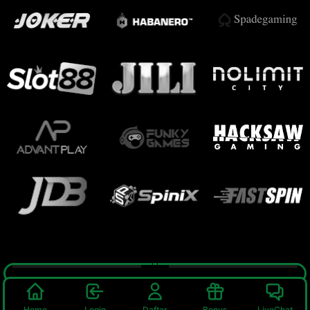
Home
Login
Daftar
Bonus
LiveChat